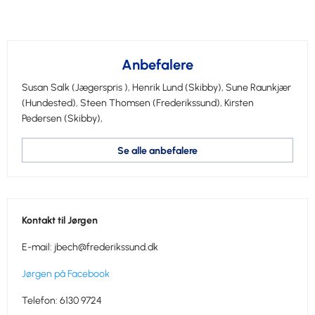
Anbefalere
Susan Salk
(Jægerspris ),
Henrik Lund
(Skibby),
Sune Raunkjær
(Hundested),
Steen Thomsen
(Frederikssund),
Kirsten
Pedersen
(Skibby),
Se alle anbefalere
Kontakt til Jørgen
E-mail:
jbech@frederikssund.dk
Jørgen på Facebook
Telefon: 6130 9724