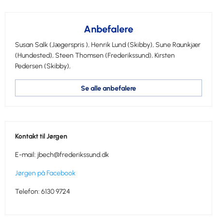
Anbefalere
Susan Salk
(Jægerspris ),
Henrik Lund
(Skibby),
Sune Raunkjær
(Hundested),
Steen Thomsen
(Frederikssund),
Kirsten
Pedersen
(Skibby),
Se alle anbefalere
Kontakt til Jørgen
E-mail:
jbech@frederikssund.dk
Jørgen på Facebook
Telefon: 6130 9724