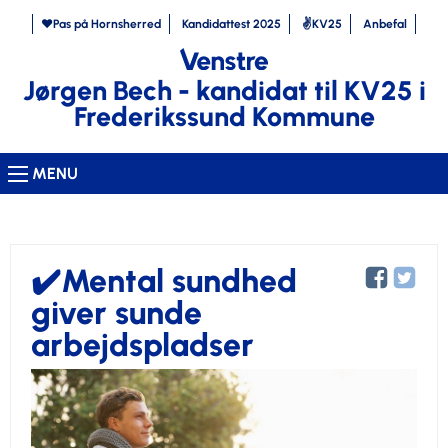
❤️Pas på Hornsherred
Kandidattest 2025
✌️KV25
Anbefal
Jørgen Bech - kandidat til KV25 i
Frederikssund Kommune
MENU
✔️Mental sundhed
giver sunde
arbejdspladser